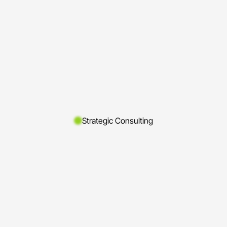
Strategic Consulting
r wir handeln schaffen wir ein gemeinsames 
ritt analysieren wir mit dem HR - Reifegrad
ganisation - über sechs Dimensionen, mit 7
einem klaren Scoring.
eht ein Benchmark gegen vergleichbare Un